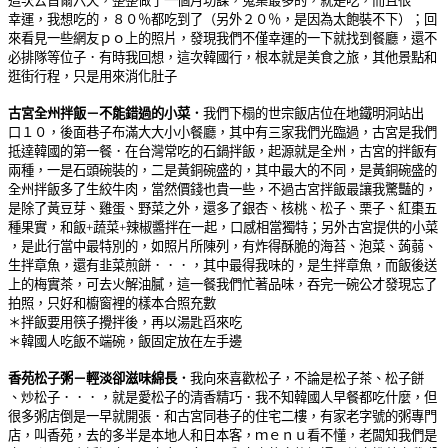
這次去首爾六天，整整做了一個月功課，蒐集最多的，就是吃，而且很
幸運，我想吃的，８０％都吃到了（另外２０％，是因為太飽裝不下）；回
來看見一些網友ｐｏ上的照片，發現我們不僅幸運的一下就找到餐廳，還不
必排隊等位子．有時我回想，這次韓國行，根本就是美食之旅，其他景點和
逛街行程，只是用來消化肚子
古宮全州拌飯－不能錯過的小菜．
我們下榻的世宗飯店位在地鐵明洞站出
口１０，後面巷子布滿大大小小餐廳，其中有三家我們光臨過，古宮是我們
抵達韓國的第一餐．在台灣常吃的石鍋拌飯，起源就是全州，古宮的拌飯有
兩種，一是石頭碗裝的，二是黃銅碗盛的，其中最大的不同，是黃銅碗盛的
全州拌飯多了生絞牛肉，當然價錢也貴一些，不過古宮拌飯最讓我驚豔的，
是除了黃豆芽、雞蛋、野菜之外，還多了銀杏、核桃、松子、栗子、紅棗五
種果實，和飯+蔬菜+辣椒醬拌在一起，口感相當獨特；另外古宮提供的小菜
，是此行當中最特別的，如照片所陳列，有炸得酥脆的海苔、泡菜、蒟蒻、
生拌章魚，還有韭菜煎餅．．．，其中最得我味的，是生拌章魚，而飯後送
上的梅實茶，可去火解油膩，這一餐我們忙著品味，吞完一碗公才發現忘了
拍照，只好和櫥窗裡的樣本合照充數
＊拌飯要用筷子攪拌後，再以湯匙舀來吃
＊韓國人吃飯不端碗，飯固定放在左手邊
香苑松子粥－輕淡卻滋味綿長．
我向來喜歡松子，不論是松子茶、松子餅
、炒松子．．．，就是愛松子的清香精巧．我不知韓國人早餐都吃什麼，但
很多粥店倒是一早就開張．和古宮同巷子的住宅二樓，有家老字號的粥專門
店，叫香苑，去的多半是本地人和日本客，ｍｅｎｕ看不懂，老闆知我們是