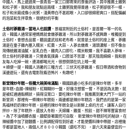
中國人，馬上遞過來一張青島一家三口郵寄來的食後評語，其中推薦土雞粥
和松子粥，我和朋友就點這兩樣．土雞粥我覺得普通，松子粥卻很不一樣，
松子和米磨成像小米粥，淺黃帶白不甚起眼，入口卻很綿密爽口，搭配偏鹹
的泡菜和生拌章魚，很絕妙的平衡
土俗村蔘雞湯－當地人也說讚．
景福宮附近的土俗村，是首爾一等一的名
店，韓國人通常家裡媽媽就會燉蔘雞湯，所以對蔘雞湯不感興趣，唯獨提到
土俗村，會想去品嘗，聽說盧武炫和老布希，就曾是土俗村的座上賓．蔘雞
湯是在童子雞內塞入糯米、紅棗、大蒜、人蔘去燉煮，湯頭濃郁，但不像台
灣傳統雞湯油膩，呈乳白色，雞肉入口即化，糯米軟爛，我不喜歡人蔘味，
但土俗村的蔘雞湯，只覺香氣撲鼻，口腔並不苦澀．那天陰雨綿綿，我和朋
友每人吃掉一碗，連湯都喝光光，很想倒頭在炕上睡一覺
＊順便一提，韓國人消暑的三種方式：三伏天吃蔘雞湯、假日帶酒和食物到
溪邊遊玩，還有去電影院看恐怖片，有趣吧！
新堂辣炒年糕－俗擱大碗美味滿點．
韓國路邊小吃多的是辣炒年糕，多半
是年糕+血腸+辣椒粉，紅糊糊炒一盤，好幾次想嘗一嘗，不是因為太飽，就
是被紅通通黏稠狀，搞得沒胃口．要吃辣炒年糕，我推薦到東大門下一站的
新堂洞，那裡有一條辣炒年糕街，兩邊都是辣炒年糕店，我們去的是第一家
馬福林奶奶辣炒年糕，這裡的辣炒年糕全是以新鮮上桌的方式，讓客人自行
拌炒，除了年糕外，還放入冬粉、天婦羅、雞蛋、煎餃、甜不辣等豐富食材
。為了不油噴髒衣服，牆壁掛著圍兜可自取． 新堂辣炒年糕好吃的秘訣，在
辣椒醬中加了甜麵醬，比例調配得恰到好處，才能使醬料辣中帶甜。店裡幾
乎都是當地人，兩個人才８０００韓圜（還吃不完），是六天來最便宜的一