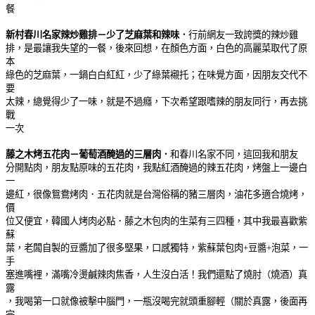
餐
新村春川名家辣炒雞排－少了芝麻葉和辣味．
行前網友一致誇獎的辣炒雞
排，是最讓我失望的一餐，後來回想，在顏色方面，白色的高麗菜取代了原
本
綠色的芝麻葉，一鍋白白紅紅，少了綠葉襯托；在味覺方面，因朋友交代不
要
太辣，總覺得少了一味，就是不過癮，下次希望跟嗜辣的朋友同行，再去挑
戰
一次
藤之木烤五花肉－葡萄酒醃過的三層肉．
和春川名家不同，這回我和朋友
分開點肉，朋友點原味的五花肉，我點紅酒醃過的辣五花肉，烤盤上一邊白
一
邊紅，很像鴛鴦烤肉．五花肉就是台灣俗稱的豬三層肉，油花多適合燒烤，
價
位又便宜，韓國人烤肉必點．藤之木包肉的生菜有三四種，其中我最喜歡紫
蘇
葉，老闆自製的豆醬加了很多堅果，口感獨特，紫蘇葉包肉+豆醬+泡菜，一
手
塞進嘴裡，滿嘴冷燙鹹辣肉焦香，人生沒白活！我們還點了燒肘（燒酒）真
露
，我喝第一口就像被擊中腦門，一瓶沒喝完就頭重腳輕（關於真露，後面再
完