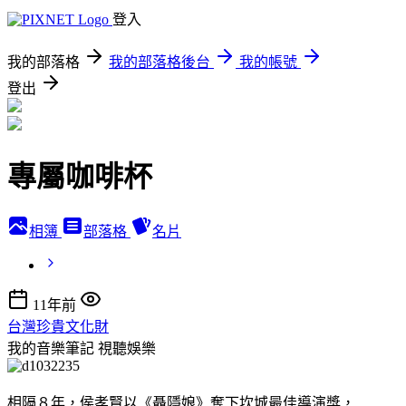
登入
我的部落格
我的部落格後台
我的帳號
登出
專屬咖啡杯
相簿
部落格
名片
11年前
台灣珍貴文化財
我的音樂筆記
視聽娛樂
相隔８年，侯孝賢以《聶隱娘》奪下坎城最佳導演獎，