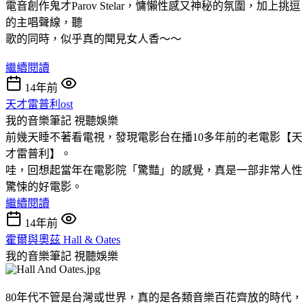
電音創作鬼才Parov Stelar，慵懶性感又神秘的氛圍，加上挑逗
的主唱聲線，聽
歌的同時，似乎真的聞見女人香～～
繼續閱讀
14年前
天才雷普利ost
我的音樂筆記
視聽娛樂
前幾天睡不著看電視，發現電影台在播10多年前的老電影【天
才雷普利】。
哇，回想起當年在電影院「驚豔」的感覺，真是一部非常人性
驚悚的好電影。
繼續閱讀
14年前
霍爾與奧茲 Hall & Oates
我的音樂筆記
視聽娛樂
80年代不管是台灣或世界，真的是各類音樂百花齊放的時代，