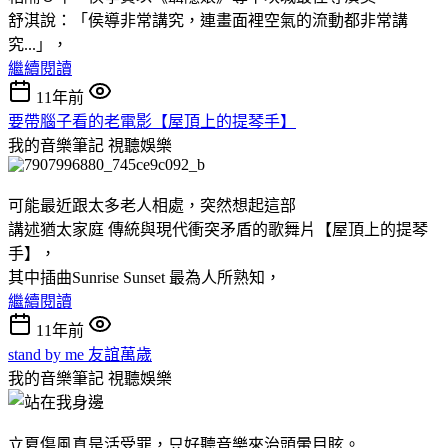
舒淇說：「侯導非常講究，連畫面裡空氣的流動都非常講
究...」，
繼續閱讀
11年前
要帶腦子看的老電影【屋頂上的提琴手】
我的音樂筆記
視聽娛樂
可能最近跟太多老人相處，突然想起這部
講述猶太家庭 傳統與現代衝突矛盾的歌舞片【屋頂上的提琴
手】，
其中插曲Sunrise Sunset 最為人所熟知，
繼續閱讀
11年前
stand by me 友誼萬歲
我的音樂筆記
視聽娛樂
立夏傷風真是活受罪，只好聽音樂來治頭暈目眩。