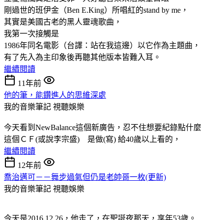
剛過世的班伊金（Ben E.King）所唱紅的stand by me，
其實是美國古老的黑人靈魂歌曲，
我第一次接觸是
1986年同名電影（台譯：站在我這邊）以它作為主題曲，
有了先入為主印象後再聽其他版本皆難入耳。
繼續閱讀
11年前
他的筆，能鑽進人的思維深處
我的音樂筆記
視聽娛樂
今天看到NewBalance這個新廣告，忍不住想要紀錄點什麼
這個ＣＦ(或說李宗盛) 是做(寫) 給40歲以上看的，
繼續閱讀
12年前
喬治邁可－－舞步過氣但仍是老帥哥一枚(更新)
我的音樂筆記
視聽娛樂
今天是2016.12.26，他走了，在聖誕夜那天，享年53歲。