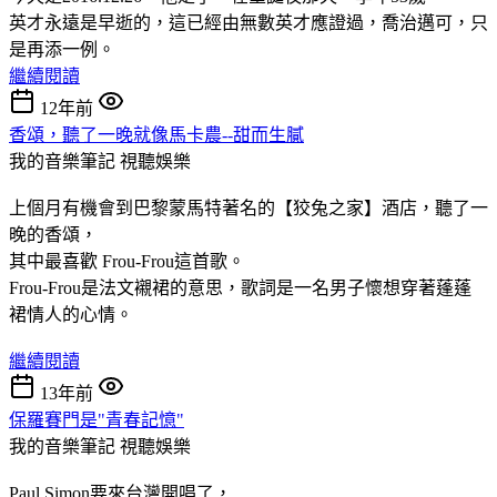
英才永遠是早逝的，這已經由無數英才應證過，喬治邁可，只
是再添一例。
繼續閱讀
12年前
香頌，聽了一晚就像馬卡農--甜而生膩
我的音樂筆記
視聽娛樂
上個月有機會到巴黎蒙馬特著名的【狡兔之家】酒店，聽了一
晚的香頌，
其中最喜歡 Frou-Frou這首歌。
Frou-Frou是法文襯裙的意思，歌詞是一名男子懷想穿著蓬蓬
裙情人的心情。
繼續閱讀
13年前
保羅賽門是"青春記憶"
我的音樂筆記
視聽娛樂
Paul Simon要來台灣開唱了，