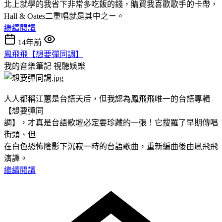
北上就學的我省下非常多吃飯的錢，購買我喜歡歌手的卡帶，
Hall & Oates二重唱就是其中之ㄧ。
繼續閱讀
14年前
鳳飛飛【想要彈同調】
我的音樂筆記
視聽娛樂
人人都稱江蕙是台語天后，但我認為鳳飛飛唯一的台語專輯
【想要彈同
調】，才真是台語歌壇必定要珍藏的一張！它搜羅了早期傳唱
街頭、但
在白色恐怖陰影下沉寂一時的台語歌曲，重新編曲後由鳳飛飛
演譯。
繼續閱讀